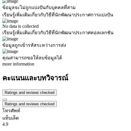
ข้อมูลจะไม่ถูกแบ่งปันกับบุคคลที่สาม
เรียนรู้เพิ่มเติมเกี่ยวกับวิธีที่นักพัฒนาประกาศการแบ่งปัน
No data is collected
เรียนรู้เพิ่มเติมเกี่ยวกับวิธีที่นักพัฒนาประกาศคอลเลกชัน
ข้อมูลถูกเข้ารหัสระหว่างการส่ง
คุณสามารถขอให้ลบข้อมูลได้
more information
คะแนนและบทวิจารณ์
Ratings and reviews checked
Ratings and reviews checked
โทรศัพท์
แท็บเล็ต
4.9