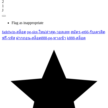
2
1
J
Flag as inappropriate
fadelwin-สล็อต
pg-slot-ใหม่ล่าสุด-วอลเลท
สมัคร-gt66-รับเครดิต
ฟรี-รหัส
ฝากถอน-สล็อต888-pg-ทางเข้า
k888-สล็อต