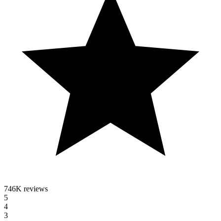
746K reviews
5
4
3