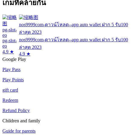
เกมที่คล้ายกัน
nos9999com-ดาวน์โหลด--app auto wallet ฝาก 5 รับ100
pg-slot-
ล่าสุด 2023
eo
nos9999com-ดาวน์โหลด--app auto wallet ฝาก 5 รับ100
pg-slot-
eo
ล่าสุด 2023
4.9 ★
4.9 ★
Google Play
Play Pass
Play Points
gift card
Redeem
Refund Policy
Children and family
Guide for parents