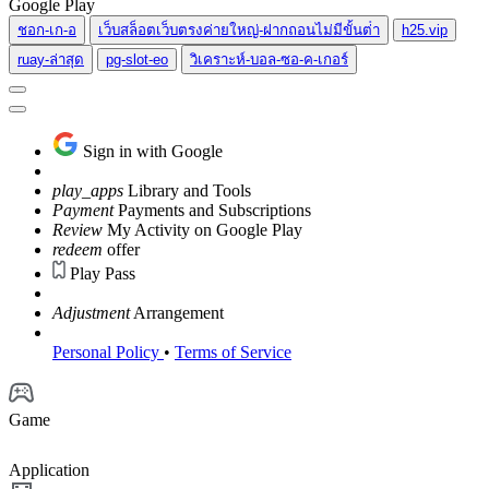
Google Play
ชอก-เก-อ
เว็บสล็อตเว็บตรงค่ายใหญ่-ฝากถอนไม่มีขั้นต่ํา
h25.vip
ruay-ล่าสุด
pg-slot-eo
วิเคราะห์-บอล-ซอ-ค-เกอร์
Sign in with Google
play_apps
Library and Tools
Payment
Payments and Subscriptions
Review
My Activity on Google Play
redeem
offer
Play Pass
Adjustment
Arrangement
Personal Policy
•
Terms of Service
Game
Application