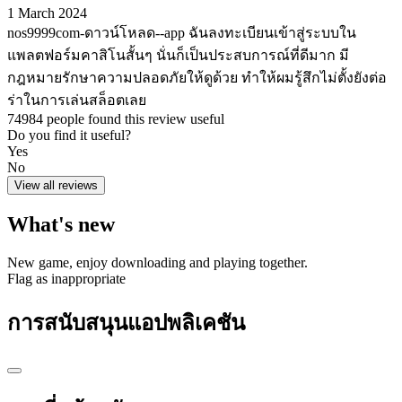
1 March 2024
nos9999com-ดาวน์โหลด--app ฉันลงทะเบียนเข้าสู่ระบบใน
แพลตฟอร์มคาสิโนสั้นๆ นั่นก็เป็นประสบการณ์ที่ดีมาก มี
กฎหมายรักษาความปลอดภัยให้ดูด้วย ทำให้ผมรู้สึกไม่ตั้งยังต่อ
ร่าในการเล่นสล็อตเลย
74984 people found this review useful
Do you find it useful?
Yes
No
View all reviews
What's new
New game, enjoy downloading and playing together.
Flag as inappropriate
การสนับสนุนแอปพลิเคชัน