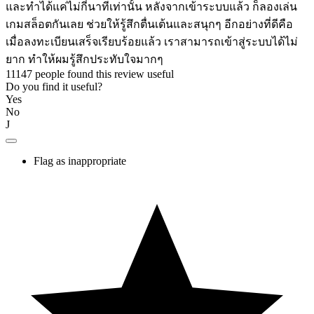
และทำได้แค่ไม่กี่นาทีเท่านั้น หลังจากเข้าระบบแล้ว ก็ลองเล่น
เกมสล็อตกันเลย ช่วยให้รู้สึกตื่นเต้นและสนุกๆ อีกอย่างที่ดีคือ
เมื่อลงทะเบียนเสร็จเรียบร้อยแล้ว เราสามารถเข้าสู่ระบบได้ไม่
ยาก ทำให้ผมรู้สึกประทับใจมากๆ
11147 people found this review useful
Do you find it useful?
Yes
No
J
Flag as inappropriate