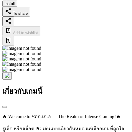
install
To share
Add to wishlist
เกี่ยวกับเกมนี้
🔥 Welcome to ชอก-เก-อ — The Realm of Intense Gaming!🔥
รูเล็ต หรือสล็อต PG เล่นแบบเดียวกันหมด แค่เลือกเกมที่ถูกใจ