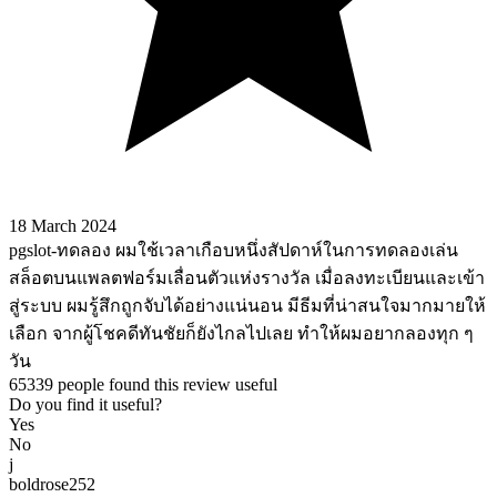
18 March 2024
pgslot-ทดลอง ผมใช้เวลาเกือบหนึ่งสัปดาห์ในการทดลองเล่น
สล็อตบนแพลตฟอร์มเลื่อนตัวแห่งรางวัล เมื่อลงทะเบียนและเข้า
สู่ระบบ ผมรู้สึกถูกจับได้อย่างแน่นอน มีธีมที่น่าสนใจมากมายให้
เลือก จากผู้โชคดีทันชัยก็ยังไกลไปเลย ทำให้ผมอยากลองทุก ๆ
วัน
65339 people found this review useful
Do you find it useful?
Yes
No
j
boldrose252