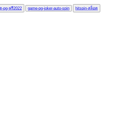
-pg-ฟรี2022
game-pg-joker-auto-spin
hitspin-สล็อต