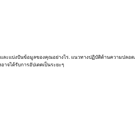
และแบ่งปันข้อมูลของคุณอย่างไร.
แนวทางปฏิบัติด้านความปลอดภั
่งอาจได้รับการอัปเดตเป็นระยะๆ