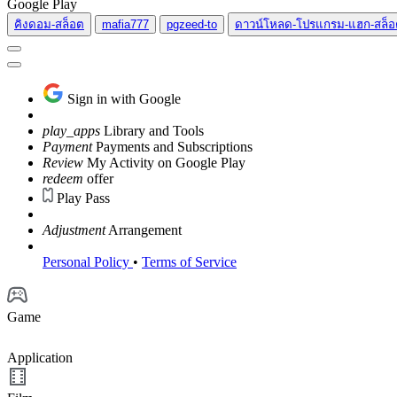
Google Play
คิงดอม-สล็อต
mafia777
pgzeed-to
ดาวน์โหลด-โปรแกรม-แฮก-สล็อต
Sign in with Google
play_apps
Library and Tools
Payment
Payments and Subscriptions
Review
My Activity on Google Play
redeem
offer
Play Pass
Adjustment
Arrangement
Personal Policy
•
Terms of Service
Game
Application