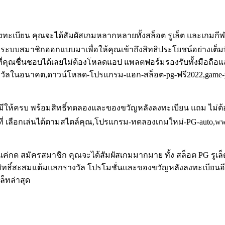
งทะเบียน คุณจะได้สัมผัสเกมหลากหลายทั้งสล็อต รูเล็ต และเกมกีฬ
ระบบสมาชิกออกแบบมาเพื่อให้คุณเข้าถึงสิทธิประโยชน์อย่างเต็มที
กมที่คุณชื่นชอบได้เลยไม่ต้องโหลดแอป แพลตฟอร์มรองรับทั้งมื
ัลในอนาคต,ดาวน์โหลด-โปรแกรม-แฮก-สล็อต-pg-ฟรี2022,game-pg-j
ี่มีให้ครบ พร้อมสิทธิ์ทดลองและของขวัญหลังลงทะเบียน แถม ไม่
นที่ เลือกเล่นได้ตามสไตล์คุณ,โปรแกรม-ทดลองเกมใหม่-PG-auto,ww
แค่กด สมัครสมาชิก คุณจะได้สัมผัสเกมมากมาย ทั้ง สล็อต PG รูเล็
มีสิทธิ์สะสมแต้มแลกรางวัล โปรโมชั่นและของขวัญหลังลงทะเบียน
ล็ทล่าสุด