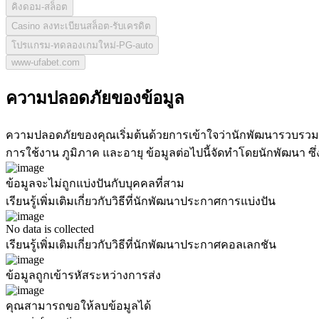
คิงดอม-สล็อต
Casino ลงทะเบียนสล็อต-รับเครดิต
โปรแกรม-ทดลองเกมใหม่-PG-auto
www-ufabet.com
ความปลอดภัยของข้อมูล
ความปลอดภัยของคุณเริ่มต้นด้วยการเข้าใจว่านักพัฒนารวบรวม
การใช้งาน ภูมิภาค และอายุ
ข้อมูลต่อไปนี้จัดทำโดยนักพัฒนา ซึ
ข้อมูลจะไม่ถูกแบ่งปันกับบุคคลที่สาม
เรียนรู้เพิ่มเติมเกี่ยวกับวิธีที่นักพัฒนาประกาศการแบ่งปัน
No data is collected
เรียนรู้เพิ่มเติมเกี่ยวกับวิธีที่นักพัฒนาประกาศคอลเลกชัน
ข้อมูลถูกเข้ารหัสระหว่างการส่ง
คุณสามารถขอให้ลบข้อมูลได้