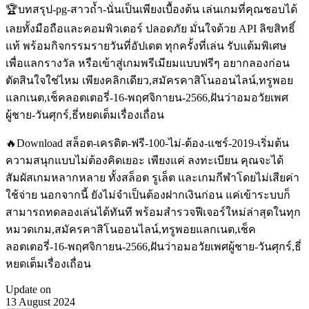
🏆บทสรุป-pg-สาวถ้ำ-นั่นเป็นเพียงเบื้องต้น เล่นเกมที่คุณชอบได้
เลยทั้งมือถือและคอมพิวเตอร์ ปลอดภัย มั่นใจด้วย API ลิขสิทธิ์
แท้ พร้อมกิจกรรมรายวันที่อัปเดต ทุกครั้งที่เล่น รับแต้มพิเศษ
เพื่อแลกรางวัล หรือเข้าสู่เกมพรีเมียมแบบฟรีๆ อยากลองก่อน
ตัดสินใจใช่ไหม เพียงคลิกเดียว,สมัครคาสิโนออนไลน์,ทรูพอย
แลกเนต,เช็คลอตเตอรี่-16-พฤศจิกายน-2566,ฝันว่าอมอวัยเพศ
ผู้ชาย-วันศุกร์,ธี่หยดเต็มเรื่องเถื่อน
🔥Download สล็อต-เครดิต-ฟรี-100-ไม่-ต้อง-แชร์-2019-เริ่มต้น
ความสนุกแบบไม่ต้องคิดเยอะ เพียงแค่ ลงทะเบียน คุณจะได้
สัมผัสเกมหลากหลาย ทั้งสล็อต รูเล็ต และเกมกีฬาโดยไม่เสียค่า
ใช้จ่าย นอกจากนี้ ยังไม่จำเป็นต้องฝากเงินก่อน แค่เข้าระบบก็
สามารถทดลองเล่นได้ทันที พร้อมสำรวจฟีเจอร์ใหม่ล่าสุดในทุก
หมวดเกม,สมัครคาสิโนออนไลน์,ทรูพอยแลกเนต,เช็ค
ลอตเตอรี่-16-พฤศจิกายน-2566,ฝันว่าอมอวัยเพศผู้ชาย-วันศุกร์,ธี่
หยดเต็มเรื่องเถื่อน
Update on
13 August 2024