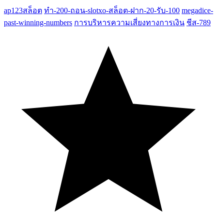
ap123สล็อต
ทํา-200-ถอน-slotxo-สล็อต-ฝาก-20-รับ-100
megadice-
past-winning-numbers
การบริหารความเสี่ยงทางการเงิน
ชีส-789