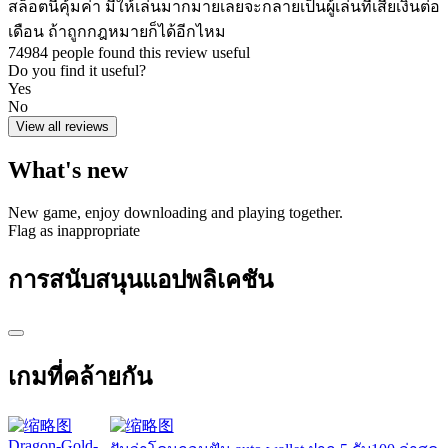
สล็อตนี้คุ้มค่า มีให้เล่นมากมายเลยจะกลายเป็นผู้เล่นที่เสียเงินต่อ
เดือน ถ้าถูกกฎหมายก็ได้อีกไหม
74984 people found this review useful
Do you find it useful?
Yes
No
View all reviews
What's new
New game, enjoy downloading and playing together.
Flag as inappropriate
การสนับสนุนแอปพลิเคชัน
เกมที่คล้ายกัน
Dragon-Gold-