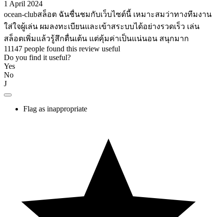
1 April 2024
ocean-clubสล็อต ฉันชื่นชมกับเว็บไซต์นี้ เหมาะสมว่าทางทีมงาน
ใส่ใจผู้เล่น ผมลงทะเบียนและเข้าสระบบได้อย่างรวดเร็ว เล่น
สล็อตเพิ่มแล้วรู้สึกตื่นเต้น แต่คุ้มค่าเป็นแน่นอน สนุกมาก
11147 people found this review useful
Do you find it useful?
Yes
No
J
Flag as inappropriate