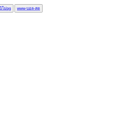
นีโม่pg
www-บอล-สด