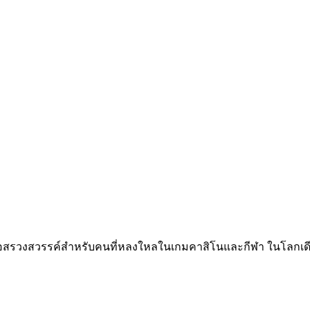
าที่นี่คือสรวงสวรรค์สำหรับคนที่หลงใหลในเกมคาสิโนและกีฬา ในโล