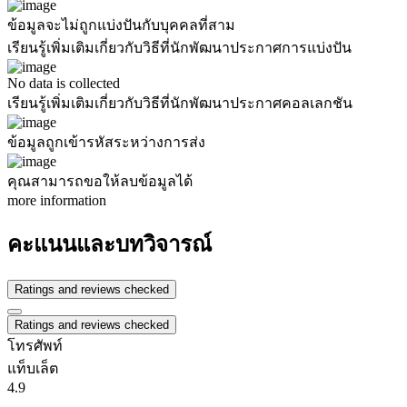
ข้อมูลจะไม่ถูกแบ่งปันกับบุคคลที่สาม
เรียนรู้เพิ่มเติมเกี่ยวกับวิธีที่นักพัฒนาประกาศการแบ่งปัน
No data is collected
เรียนรู้เพิ่มเติมเกี่ยวกับวิธีที่นักพัฒนาประกาศคอลเลกชัน
ข้อมูลถูกเข้ารหัสระหว่างการส่ง
คุณสามารถขอให้ลบข้อมูลได้
more information
คะแนนและบทวิจารณ์
Ratings and reviews checked
Ratings and reviews checked
โทรศัพท์
แท็บเล็ต
4.9