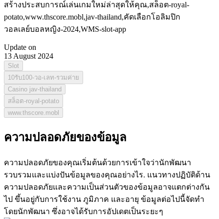
สร้างประสบการณ์เล่นเกมใหม่ล่าสุดให้คุณ,สล็อต-royal-
potato,www.thscore.mobl,jav-thailand,คัดเลือกโอลิมปิก
วอลเลย์บอลหญิง-2024,WMS-slot-app
Update on
13 August 2024
Slot
10รับ100-วอ-เลท-รวมค่าย
Casino jav-thailand
สล็อต-royal-potato
www.thscore.mobl
ความปลอดภัยของข้อมูล
ความปลอดภัยของคุณเริ่มต้นด้วยการเข้าใจว่านักพัฒนา
รวบรวมและแบ่งปันข้อมูลของคุณอย่างไร.
แนวทางปฏิบัติด้าน
ความปลอดภัยและความเป็นส่วนตัวของข้อมูลอาจแตกต่างกัน
ไป ขึ้นอยู่กับการใช้งาน ภูมิภาค และอายุ
ข้อมูลต่อไปนี้จัดทำ
โดยนักพัฒนา ซึ่งอาจได้รับการอัปเดตเป็นระยะๆ