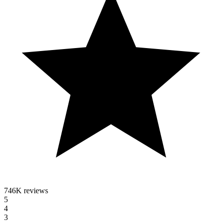
746K reviews
5
4
3