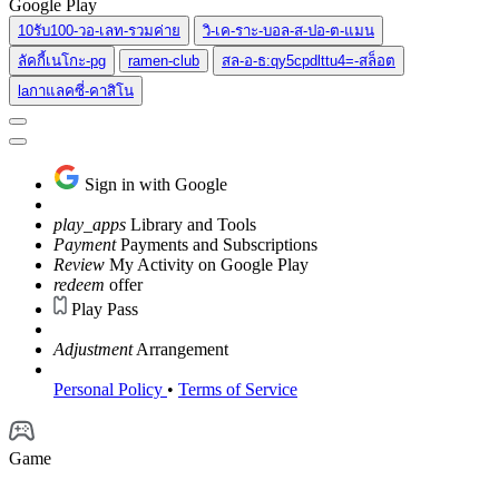
Google Play
10รับ100-วอ-เลท-รวมค่าย
วิ-เค-ราะ-บอล-ส-ปอ-ต-แมน
ลัคกี้เนโกะ-pg
ramen-club
สล-อ-ธ:qy5cpdlttu4=-สล็อต
laกาแลคซี่-คาสิโน
Sign in with Google
play_apps
Library and Tools
Payment
Payments and Subscriptions
Review
My Activity on Google Play
redeem
offer
Play Pass
Adjustment
Arrangement
Personal Policy
•
Terms of Service
Game