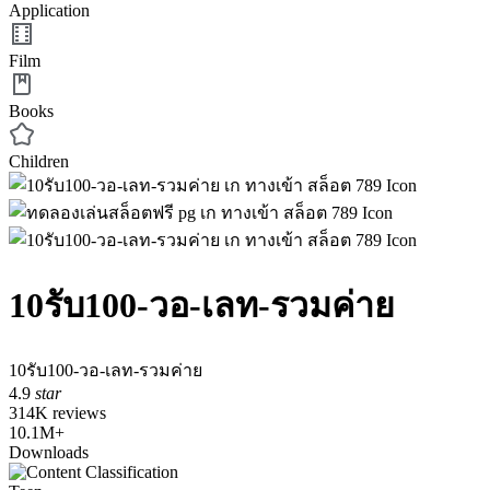
Application
Film
Books
Children
10รับ100-วอ-เลท-รวมค่าย
10รับ100-วอ-เลท-รวมค่าย
4.9
star
314K reviews
10.1M+
Downloads