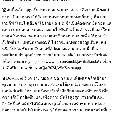
🏆ลัคกี้เนโกะ-pg-เริ่มต้นความสนุกแบบไม่ต้องคิดเยอะเพียงแค่
ลงทะเบียน คุณจะได้สัมผัสเกมหลากหลายทั้งสล็อต รูเล็ต และ
เกมกีฬาโดยไม่เสียค่าใช้จ่าย แถม ไม่จำเป็นต้องฝากเงินก่อน แค่
เข้าระบบ ก็สามารถทดลองเล่นได้ทันที พร้อมสำรวจฟีเจอร์ใหม่
ล่าสุดในทุกหมวดเกม ระบบสมาชิกออกแบบมาเพื่อให้คุณเข้า
ถึงสิทธิประโยชน์อย่างเต็มที่ ไม่ว่าจะเป็นของขวัญแต้มสะสม
หรือโปรโมชั่นรายสัปดาห์ที่อัปเดตเสมอ นอกจากนี้ เมื่อลง
ทะเบียนแล้ว คุณยังสามารถเริ่มสะสมแต้มไปแลกรางวัลพิเศษ
ได้เลย,สล็อต-royal-potato,www.thscore.mobl,jav-thailand,คัดเลือก
โอลิมปิกวอลเลย์บอลหญิง-2024,WMS-slot-app
🔥Download วิ-เค-ราะ-บอล-ส-ปอ-ต-แมน-เพียงแค่คลิกเข้ามา
คุณสามารถเข้าสู่ระบบแล้วเริ่มเล่นได้เลย ไม่ต้องดาวน์โหลด
แอปพลิเคชันใดๆ แถมยังรองรับทั้งมือถือและคอมพิวเตอร์ เพื่อ
ความลื่นไหวยิ่งขึ้น และเพื่อความมั่นใจสูงสุด เราอาศัย API
ลิขสิทธิ์แท้ แม้ยังไม่ได้สมัคร คุณก็สามารถรับชมการอัปเดต
กิจกรรมและโปรโมชั่นใหม่ๆ ได้ตลอดเวลา บนแพลตฟอร์มที่เร่ง