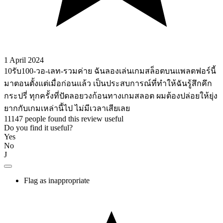
1 April 2024
10รับ100-วอ-เลท-รวมค่าย ฉันลองเล่นเกมสล็อตบนแพลตฟอร์นี้
มาตอนตั้งแต่เมื่อก่อนแล้ว เป็นประสบการณ์ที่ทำให้ฉันรู้สึกคึก
กระปรี่ ทุกครั้งที่ปัดลอยวงก้อนทางเกมสลอต ผมต้องปล่อยให้ยุ่ง
ยากกับเกมเหล่านี้ไป ไม่มีเวลาเสียเลย
11147 people found this review useful
Do you find it useful?
Yes
No
J
Flag as inappropriate