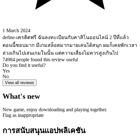
1 March 2024
define-เครดิตฟรี ฉันลงทะเบียนกับคาสิโนออนไลน์ 2 ปีที่แล้ว
ตอนนี้ชอบมาก มีเกมสล็อตมากมายเล่นได้สนุก ผมก็เคยพักเวลา
ล่วงเกินไปเล่นเกมในนั้น แต่ความเสี่ยงไม่ควรสูงเกินไป
74984 people found this review useful
Do you find it useful?
Yes
No
View all reviews
What's new
New game, enjoy downloading and playing together.
Flag as inappropriate
การสนับสนุนแอปพลิเคชัน