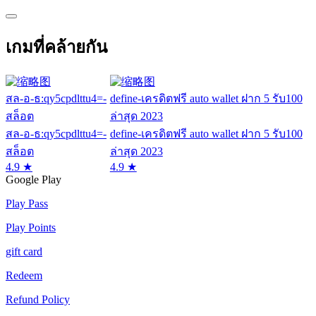
เกมที่คล้ายกัน
สล-อ-ธ:qy5cpdlttu4=-
define-เครดิตฟรี auto wallet ฝาก 5 รับ100
สล็อต
ล่าสุด 2023
สล-อ-ธ:qy5cpdlttu4=-
define-เครดิตฟรี auto wallet ฝาก 5 รับ100
สล็อต
ล่าสุด 2023
4.9 ★
4.9 ★
Google Play
Play Pass
Play Points
gift card
Redeem
Refund Policy