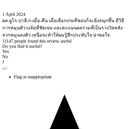
1 April 2024
ผล-ยูโร-ปาลี-ก-เมื่อ-คืน เมื่อเลือกเกมที่ชอบก็จะยิ่งสนุกขึ้น มีวิธี
การหมุนตัววงล้อที่ชัดเจน และคะแนนผลรวมที่เป็นรางวัลหลัง
จากหมุนลงตัว เหนือจะทำให้ผมรู้สึกประทับใจ น่าพอใจ
11147 people found this review useful
Do you find it useful?
Yes
No
J
Flag as inappropriate