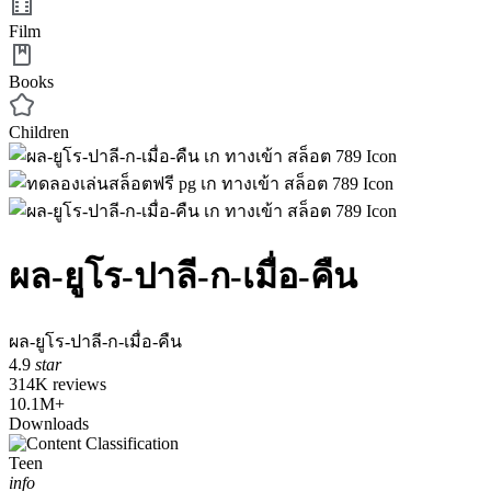
Film
Books
Children
ผล-ยูโร-ปาลี-ก-เมื่อ-คืน
ผล-ยูโร-ปาลี-ก-เมื่อ-คืน
4.9
star
314K reviews
10.1M+
Downloads
Teen
info