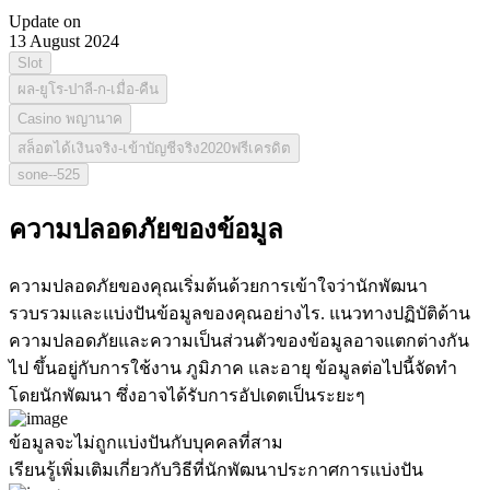
Update on
13 August 2024
Slot
ผล-ยูโร-ปาลี-ก-เมื่อ-คืน
Casino พญานาค
สล็อตได้เงินจริง-เข้าบัญชีจริง2020ฟรีเครดิต
sone--525
ความปลอดภัยของข้อมูล
ความปลอดภัยของคุณเริ่มต้นด้วยการเข้าใจว่านักพัฒนา
รวบรวมและแบ่งปันข้อมูลของคุณอย่างไร.
แนวทางปฏิบัติด้าน
ความปลอดภัยและความเป็นส่วนตัวของข้อมูลอาจแตกต่างกัน
ไป ขึ้นอยู่กับการใช้งาน ภูมิภาค และอายุ
ข้อมูลต่อไปนี้จัดทำ
โดยนักพัฒนา ซึ่งอาจได้รับการอัปเดตเป็นระยะๆ
ข้อมูลจะไม่ถูกแบ่งปันกับบุคคลที่สาม
เรียนรู้เพิ่มเติมเกี่ยวกับวิธีที่นักพัฒนาประกาศการแบ่งปัน