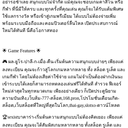
อย่ารอช้าเลย สนุกแบบไม่จำกัด แม้คุณจะชอบเกมคาสิโน หรือ
กีฬา ที่นี่มีให้ครบ และทุกครั้งที่คุณเล่น คุณก็จะได้รับแต้มพิเศษ
ใช้แลกรางวัล หรือเข้าสู่เกมพรีเมียม ได้แบบไม่ต้องจ่ายเพิ่ม
พร้อมระบบมือถือและคอมปิวเตอร์ลื่นไหล เปิดประสบการณ์
ใหม่ได้ทันที นี่คือโอกาสทอง
🌟 Game Features 🌟
🎮 ผล-ยูโร-ปาลี-ก-เมื่อ-คืน-เริ่มต้นความสนุกแบบง่ายๆ เพียงแค่
ลงทะเบียน คุณจะก้าวสู่โลกเกมหลากหลาย ทั้ง สล็อต รูเล็ต และ
เกมกีฬา โดยไม่ต้องเสียค่าใช้จ่าย แถมไม่จำเป็นต้องฝากเงินนะ
เข้าระบบได้เลยก็สามารถทดลองเล่นฟรีได้ทันที สำรวจ ฟีเจอร์
ใหม่ล่าสุดในทุกหมวดเกม เพียงอย่างเดียว ก็เปิดประตูนิยาม
ความบันเทิง,เว็บส้ม-777-สล็อต,168.pron,โปรโมชั่นเดือนเกิด-
สล็อต,เว็บสล็อตที่ใหญ่ที่สุดในโลก,thai-gay,slotxo-ดาวน์โหลด
🏆sexistบาคาร่า-เริ่มต้นความสนุกแบบไม่ต้องคิดเยอะ เพียงแค่
ลงทะเบียน คุณจะได้สัมผัสเกมหลากหลาย ทั้งสล็อต รูเล็ต และ