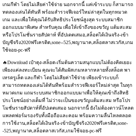
เกมกีฬา โดยไม่เสียค่าใช้จ่าย นอกจากนี้ แค่เข้าระบบ ก็สามารถ
ทดลองเล่นได้ทันที พร้อมสำรวจฟีเจอร์ใหม่ล่าสุดในทุกหมวด
เกม และเพื่อให้คุณได้รับสิทธิประโยชน์สูงสุด ระบบสมาชิก
ออกแบบมาพิเศษ สำหรับคุณ เพื่อให้เข้าถึงของขวัญ แต้มสะสม
หรือโปรโมชั่นรายสัปดาห์ ที่อัปเดตเสมอ,สล็อตได้เงินจริง-เข้า
บัญชีจริง2020ฟรีเครดิต,sone--525,พญานาค,สล็อตลาสเวกัส,เกม
ใช้จอย-pc-ฟรี
🔥Download เป๋าตุง-สล็อต-เริ่มต้นความสนุกแบบไม่ต้องคิดเยอะ
เพียงแค่ลงทะเบียน คุณจะได้สัมผัสเกมหลากหลายทั้งสล็อต พา
เหรดรูเล็ต และกีฬา โดยไม่เสียค่าใช้จ่าย เพียงเข้าระบบก็
สามารถทดลองเล่นได้ทันทีพร้อมสำรวจฟีเจอร์ใหม่ล่าสุด ในทุก
หมวดเกม แถมระบบสมาชิกออกแบบมาเพื่อให้คุณเข้าถึงสิทธิ
ประโยชน์อย่างเต็มที่ ไม่ว่าจะเป็นของขวัญแต้มสะสม หรือโปร
โมชั่นรายสัปดาห์ที่อัปเดตเสมอ นอกจากนี้ ยังไม่ต้องดาวน์โหลด
แพลตฟอร์มรองรับทั้งมือถือและคอม พร้อมความลื่นไหลตลอด
การใช้งาน,สล็อตได้เงินจริง-เข้าบัญชีจริง2020ฟรีเครดิต,sone-
-525,พญานาค,สล็อตลาสเวกัส,เกมใช้จอย-pc-ฟรี